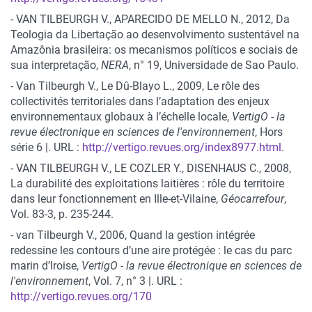
- VAN TILBEURGH V., APARECIDO DE MELLO N., 2012, Da
Teologia da Libertação ao desenvolvimento sustentável na
Amazônia brasileira: os mecanismos políticos e sociais de
sua interpretação,
NERA
, n° 19, Universidade de Sao Paulo.
- Van Tilbeurgh V., Le Dû-Blayo L., 2009, Le rôle des
collectivités territoriales dans l’adaptation des enjeux
environnementaux globaux à l’échelle locale,
VertigO - la
revue électronique en sciences de l'environnement
, Hors
série 6 |. URL :
http://vertigo.revues.org/index8977.html
.
- VAN TILBEURGH V., LE COZLER Y., DISENHAUS C., 2008,
La durabilité des exploitations laitières : rôle du territoire
dans leur fonctionnement en Ille-et-Vilaine,
Géocarrefour
,
Vol. 83-3, p. 235-244.
- van Tilbeurgh V., 2006, Quand la gestion intégrée
redessine les contours d’une aire protégée : le cas du parc
marin d’Iroise,
VertigO - la revue électronique en sciences de
l'environnement
, Vol. 7, n° 3 |. URL :
http://vertigo.revues.org/170