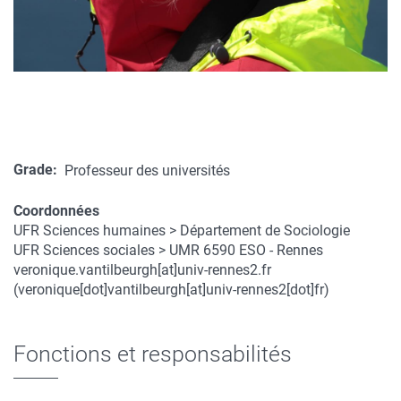
Grade
Professeur des universités
Coordonnées
UFR Sciences humaines > Département de Sociologie
Coordonnées
UFR Sciences sociales > UMR 6590 ESO - Rennes
veronique.vantilbeurgh
[at]
univ-rennes2.fr
(veronique[dot]vantilbeurgh[at]univ-rennes2[dot]fr)
Fonctions et responsabilités