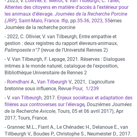
- 2023, V.
Lollivier, E. Merlot, V. van Tilbeurgh, C. Tallet,
Attentes des citoyens en matière d’accès à l’extérieur pour
les animaux d’élevage.
Journées de la Recherche Porcine
(JRP)
, Saint-Malo, France.
Ifip
, pp.
35-36, 2023, 55
èmes
Journées de la recherche porcine
- 2022, C. Ollivier, V. van Tilbeurgh, Entre empathie et
gestion : deux registres du rapport éleveurs-animaux,
Palimpseste n°7
(revue de l’Université Rennes 2)
- V. Van Tilbeurgh, F. Lepage, 2021. Réserves : Dialogues
intimes à le monde naturel, catalogue de l'exposition,
Bibliothèque Universitaire de Rennes 2
-
Romdhani
A.,
Van Tilbeurgh
V., 2021, L’agriculture
bretonne sous influence, Revue
Pour
,
1/239
- V. v
an Tilbeurgh
, 2017.
Enjeux sociétaux et adaptation des
filières aux controverses sur l'élevage
,
Douzièmes Journées
de la Recherche Avicole
, Tours, 05 et 06 avril 2017), Apr
2017, Tours, France.
- Grannec M.L., Fiant A., Le Chénadec H., Delanoue E., van
Tillbeurgh V., Boudes P., Christophe S., Neumeister D., 2017.