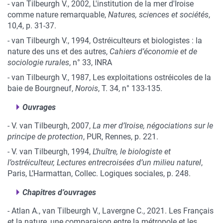
- van Tilbeurgh V., 2002, L'institution de la mer d'Iroise
comme nature remarquable,
Natures, sciences et sociétés
,
10,4, p. 31-37.
- van Tilbeurgh V., 1994, Ostréiculteurs et biologistes : la
nature des uns et des autres,
Cahiers d’économie et de
sociologie rurales
, n° 33, INRA
- van Tilbeurgh V., 1987, Les exploitations ostréicoles de la
baie de Bourgneuf,
Norois
, T. 34, n° 133-135.
Ouvrages
-
V. van Tilbeurgh, 2007,
La mer d’Iroise, négociations sur le
principe de protection
, PUR, Rennes, p. 221.
-
V. van Tilbeurgh, 1994,
L’huître, le biologiste et
l’ostréiculteur, Lectures entrecroisées d’un milieu naturel
,
Paris, L’Harmattan, Collec. Logiques sociales, p. 248.
Chapitres d’ouvrages
- Atlan A., van Tilbeurgh V., Lavergne C., 2021. Les Français
et la nature, une comparaison entre la métropole et les