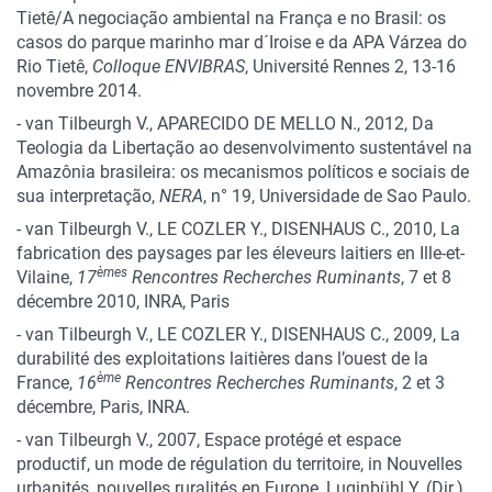
Tietê/A negociação ambiental na França e no Brasil: os
casos do parque marinho mar d´Iroise e da APA Várzea do
Rio Tietê,
Colloque ENVIBRAS
, Université Rennes 2, 13-16
novembre 2014.
- van Tilbeurgh V., APARECIDO DE MELLO N., 2012, Da
Teologia da Libertação ao desenvolvimento sustentável na
Amazônia brasileira: os mecanismos políticos e sociais de
sua interpretação,
NERA
, n° 19, Universidade de Sao Paulo.
- van Tilbeurgh V., LE COZLER Y., DISENHAUS C., 2010, La
fabrication des paysages par les éleveurs laitiers en Ille-et-
èmes
Vilaine,
17
Rencontres Recherches Ruminants
, 7 et 8
décembre 2010, INRA, Paris
-
van Tilbeurgh V., LE COZLER Y., DISENHAUS C., 2009, La
durabilité des exploitations laitières dans l’ouest de la
ème
France,
16
Rencontres Recherches Ruminants
, 2 et 3
décembre, Paris, INRA.
- van Tilbeurgh V., 2007, Espace protégé et espace
productif, un mode de régulation du territoire, in Nouvelles
urbanités, nouvelles ruralités en Europe, Luginbühl Y. (Dir.),