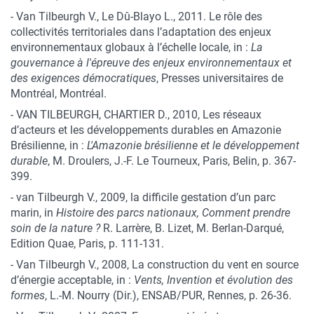
-
Van Tilbeurgh V., Le Dû-Blayo L., 2011.
Le rôle des
collectivités territoriales dans l’adaptation des enjeux
environnementaux globaux à l’échelle locale, in :
La
gouvernance à l'épreuve des enjeux environnementaux et
des exigences démocratiques
, Presses universitaires de
Montréal, Montréal.
-
VAN TILBEURGH, CHARTIER D., 2010, Les réseaux
d’acteurs et les développements durables en Amazonie
Brésilienne, in :
L'Amazonie brésilienne et le développement
durable
, M. Droulers, J.-F. Le Tourneux, Paris, Belin, p. 367-
399.
-
van Tilbeurgh V., 2009, la difficile gestation d’un parc
marin, in
Histoire des parcs nationaux, Comment prendre
soin de la nature ?
R. Larrère, B. Lizet, M. Berlan-Darqué,
Edition Quae, Paris, p. 111-131.
-
Van Tilbeurgh V., 2008, La construction du vent en source
d’énergie acceptable, in :
Vents, Invention et évolution des
formes
, L.-M. Nourry (Dir.), ENSAB/PUR, Rennes, p. 26-36.