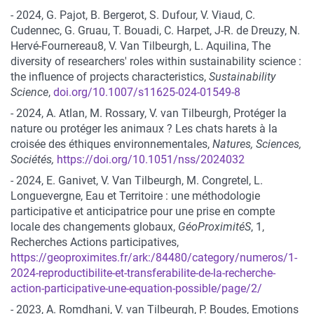
- 2024, G. Pajot, B. Bergerot, S. Dufour, V. Viaud, C.
Cudennec, G. Gruau, T. Bouadi, C. Harpet, J-R. de Dreuzy, N.
Hervé-Fournereau8, V. Van Tilbeurgh, L. Aquilina, The
diversity of researchers' roles within sustainability science :
the influence of projects characteristics,
Sustainability
Science
,
doi.org/10.1007/s11625-024-01549-8
- 2024, A. Atlan, M. Rossary, V. van Tilbeurgh, Protéger la
nature ou protéger les animaux ? Les chats harets à la
croisée des éthiques environnementales,
Natures, Sciences,
Sociétés,
https://doi.org/10.1051/nss/2024032
- 2024, E. Ganivet, V. Van Tilbeurgh, M. Congretel, L.
Longuevergne, Eau et Territoire : une méthodologie
participative et anticipatrice pour une prise en compte
locale des changements globaux,
GéoProximitéS
, 1,
Recherches Actions participatives,
https://geoproximites.fr/ark:/84480/category/numeros/1-
2024-reproductibilite-et-transferabilite-de-la-recherche-
action-participative-une-equation-possible/page/2/
- 2023, A. Romdhani, V. van Tilbeurgh, P. Boudes, Emotions