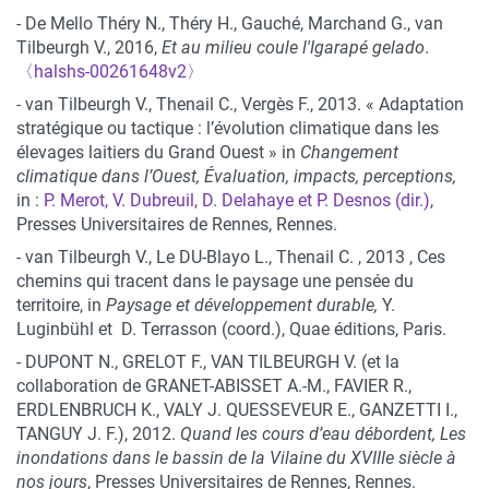
- De Mello Théry N., Théry H., Gauché, Marchand G., van
Tilbeurgh V., 2016,
Et au milieu coule l'Igarapé gelado
.
〈halshs-00261648v2〉
-
van Tilbeurgh V., Thenail C., Vergès F., 2013. « Adaptation
stratégique ou tactique : l’évolution climatique dans les
élevages laitiers du Grand Ouest » in
Changement
climatique dans l’Ouest, Évaluation, impacts, perceptions,
in :
P. Merot, V. Dubreuil, D. Delahaye et P. Desnos (dir.)
,
Presses Universitaires de Rennes, Rennes.
-
van Tilbeurgh V., Le DU-Blayo L., Thenail C. , 2013 , Ces
chemins qui tracent dans le paysage une pensée du
territoire, in
Paysage et développement durable,
Y.
Luginbühl et D. Terrasson (coord.), Quae éditions, Paris.
-
DUPONT N., GRELOT F., VAN TILBEURGH V. (et la
collaboration de GRANET-ABISSET A.-M., FAVIER R.,
ERDLENBRUCH K., VALY J. QUESSEVEUR E., GANZETTI I.,
TANGUY J. F.), 2012.
Quand les cours d’eau débordent, Les
inondations dans le bassin de la Vilaine du XVIIIe siècle à
nos jours
, Presses Universitaires de Rennes, Rennes.