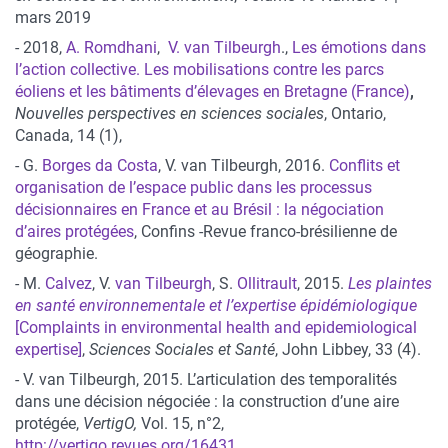
mars 2019
- 2018,
A. Romdhani
,
V. van Tilbeurgh
.,
Les émotions dans
l’action collective. Les mobilisations contre les parcs
éoliens et les bâtiments d’élevages en Bretagne (France)
,
Nouvelles perspectives en sciences sociales
, Ontario,
Canada, 14 (1),
- G.
Borges da Costa
, V. van Tilbeurgh, 2016.
Conflits et
organisation de l’espace public dans les processus
décisionnaires en France et au Brésil : la négociation
d’aires protégées
, Confins -Revue franco-brésilienne de
géographie.
- M.
Calvez
, V.
van Tilbeurgh
, S.
Ollitrault
, 2015.
Les plaintes
en santé environnementale et l’expertise épidémiologique
[Complaints in environmental health and epidemiological
expertise]
,
Sciences Sociales et Santé
, John Libbey, 33 (4).
- V. van Tilbeurgh, 2015. L’articulation des temporalités
dans une décision négociée : la construction d’une aire
protégée,
VertigO,
Vol. 15, n°2,
http://vertigo.revues.org/16431