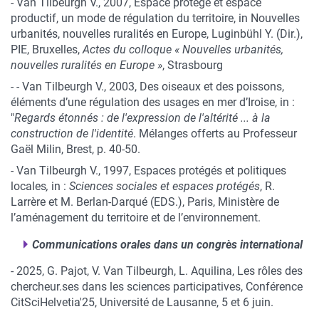
- Van Tilbeurgh V., 2007, Espace protégé et espace
productif, un mode de régulation du territoire, in Nouvelles
urbanités, nouvelles ruralités en Europe, Luginbühl Y. (Dir.),
PIE, Bruxelles,
Actes du colloque « Nouvelles urbanités,
nouvelles ruralités en Europe »
, Strasbourg
-
-
Van Tilbeurgh V., 2003, Des oiseaux et des poissons,
éléments d’une régulation des usages en mer d’Iroise, in :
"
Regards étonnés : de l'expression de l'altérité ... à la
construction de l'identité
. Mélanges offerts au Professeur
Gaël Milin, Brest, p. 40-50.
-
Van Tilbeurgh V., 1997, Espaces protégés et politiques
locales
,
in :
Sciences sociales et espaces protégés
, R.
Larrère et M. Berlan-Darqué (EDS.), Paris, Ministère de
l’aménagement du territoire et de l’environnement.
Communications orales dans un congrès international
- 2025, G. Pajot, V. Van Tilbeurgh, L. Aquilina, Les rôles des
chercheur.ses dans les sciences participatives, Conférence
CitSciHelvetia'25, Université de Lausanne, 5 et 6 juin.