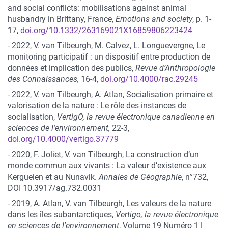
and social conflicts: mobilisations against animal
husbandry in Brittany, France,
Emotions and society
, p. 1-
17,
doi.org/10.1332/263169021X16859806223424
- 2022, V. van Tilbeurgh, M. Calvez, L. Longuevergne, Le
monitoring participatif : un dispositif entre production de
données et implication des publics,
Revue d’Anthropologie
des Connaissances,
16-4,
doi.org/10.4000/rac.29245
- 2022, V. van Tilbeurgh, A. Atlan, Socialisation primaire et
valorisation de la nature : Le rôle des instances de
socialisation,
VertigO, la revue électronique canadienne en
sciences de l'environnement,
22-3,
doi.org/10.4000/vertigo.37779
- 2020, F. Joliet, V. van Tilbeurgh, La construction d’un
monde commun aux vivants : La valeur d’existence aux
Kerguelen et au Nunavik.
Annales de Géographie
, n°732,
DOI 10.3917/ag.732.0031
- 2019, A. Atlan, V. van Tilbeurgh, Les valeurs de la nature
dans les îles subantarctiques,
Vertigo, la revue électronique
en sciences de l'environnement
, Volume 19 Numéro 1 |