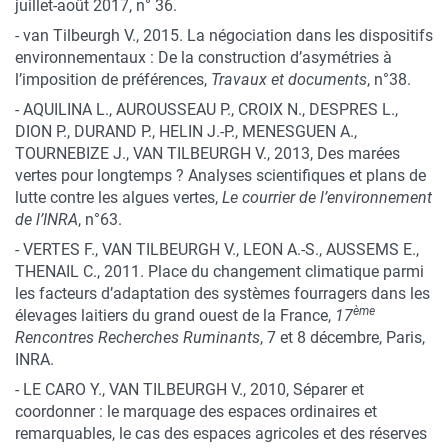
juillet-août 2017, n° 36.
- van Tilbeurgh V., 2015. La négociation dans les dispositifs
environnementaux : De la construction d’asymétries à
l’imposition de préférences,
Travaux et documents
, n°38.
- AQUILINA L., AUROUSSEAU P., CROIX N., DESPRES L.,
DION P., DURAND P., HELIN J.-P., MENESGUEN A.,
TOURNEBIZE J., VAN TILBEURGH V., 2013, Des marées
vertes pour longtemps ? Analyses scientifiques et plans de
lutte contre les algues vertes,
Le courrier de l’environnement
de l’INRA
, n°63.
- VERTES F., VAN TILBEURGH V., LEON A.-S., AUSSEMS E.,
THENAIL C., 2011. Place du changement climatique parmi
les facteurs d’adaptation des systèmes fourragers dans les
ème
élevages laitiers du grand ouest de la France,
17
Rencontres Recherches Ruminants
, 7 et 8 décembre, Paris,
INRA.
- LE CARO Y., VAN TILBEURGH V., 2010, Séparer et
coordonner : le marquage des espaces ordinaires et
remarquables, le cas des espaces agricoles et des réserves