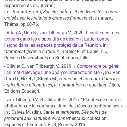
départements d’Outre­mer,
in : Pautard E. (ed),
Société, nature et biodiversité : regards
croisés sur les relations entre les Français et la nature
.,
Théma, pp.68­-76.
-
Atlan
A.,
Udo
N.,
van Tilbeurgh
V., 2020.
L'enrôlement des
acteurs dans les dispositifs de gestion : Lutter contre
l'ajonc dans les espaces protégés de La Réunion
, in
"
Comment gérer la nature ?
", Barbier R. et Daniel F.-J,
Presses Universitaires du Septentrion, Lille.
- Ollivier C., van Tilbeurgh V., 2019, «
Comprendre ou gérer
l'animal d'élevage : une analyse interactionniste
»
, in :
Van
Dam D., Nizet J., Streith M.,
Humains et animaux dans les
agricultures alternatives
,
la domination en question
. Dijon,
Editions Educagri.
- van Tilbeurgh V. et Ollitrault S., 2016. “Plaintes de santé et
attribution de la confiance dans des réseaux territorialisés »
in : Calvez M. (dir.),
Santé et territoires. Des soins de
proximité aux risques environnementaux
, collection
Espaces et territoires, PUR, Rennes, 2016