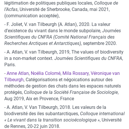
légitimation de politiques publiques locales,
Colloque de
l’Acfas
, Université de Sherbrooke, Canada, mai 2021,
(communication acceptée),
- F. Joliet, V. van Tilbeurgh (A. Atlan), 2020. La valeur
d’existence du vivant dans le monde subpolaire,
Journées
Scientifiques du CNFRA (Comité National Français des
Recherches Arctiques et Antarctiques)
, septembre 2020.
- A. Atlan, V. van Tilbeurgh, 2019, The values of biodiversity
in a non-market context.
Journées Scientifiques du CNFRA
,
Paris.
-
Anne Atlan
,
Noélia Colomé
,
Mila Rossary
,
Véronique van
Tilbeurgh
, Catégorisations et négoications autour des
méthodes de gestion des chats dans les espaces naturels
protégés, C
olloque de la Société Française de Sociologie
,
Aug 2019, Aix en Provence, France
- A. Atlan, V. Van Tilbeurgh, 2018. Les valeurs de la
biodiversité des iles subantarctiques,
Colloque international
« Le vivant dans la transition socioécologique »
, Université
de Rennes, 20-22 juin 2018.