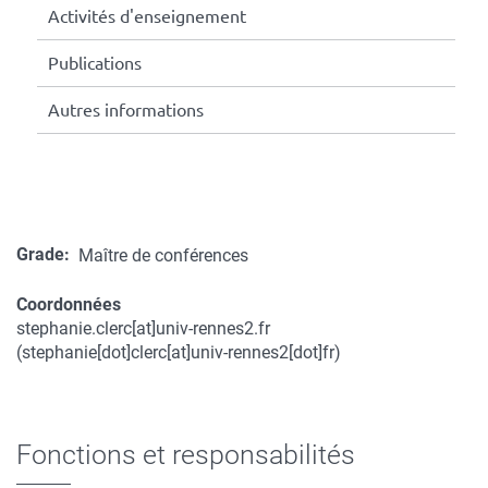
Activités d'enseignement
Publications
Autres informations
Grade
Maître de conférences
Coordonnées
stephanie.clerc
[at]
univ-rennes2.fr
Coordonnées
(stephanie[dot]clerc[at]univ-rennes2[dot]fr)
Fonctions et responsabilités