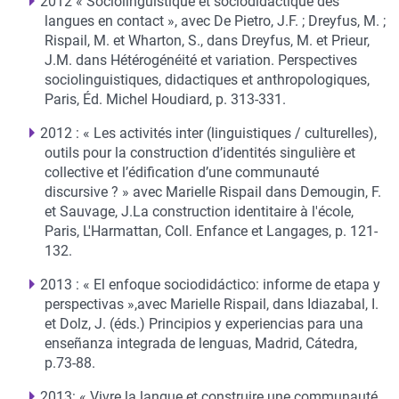
2012 « Sociolinguistique et sociodidactique des
langues en contact », avec De Pietro, J.F. ; Dreyfus, M. ;
Rispail, M. et Wharton, S., dans Dreyfus, M. et Prieur,
J.M. dans Hétérogénéité et variation. Perspectives
sociolinguistiques, didactiques et anthropologiques,
Paris, Éd. Michel Houdiard, p. 313-331.
2012 : « Les activités inter (linguistiques / culturelles),
outils pour la construction d’identités singulière et
collective et l’édification d’une communauté
discursive ? » avec Marielle Rispail dans Demougin, F.
et Sauvage, J.La construction identitaire à l'école,
Paris, L'Harmattan, Coll. Enfance et Langages, p. 121-
132.
2013 : « El enfoque sociodidáctico: informe de etapa y
perspectivas »,avec Marielle Rispail, dans Idiazabal, I.
et Dolz, J. (éds.) Principios y experiencias para una
enseñanza integrada de lenguas, Madrid, Cátedra,
p.73-88.
2013: « Vivre la langue et construire une communauté