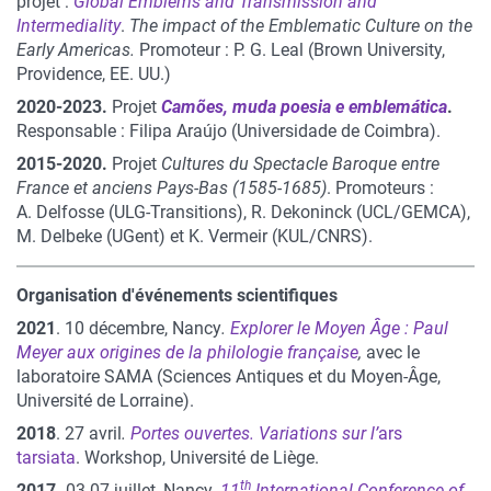
projet :
Global Emblems
and Transmission and
Intermediality
.
The impact of the Emblematic Culture on the
Early Americas.
Promoteur : P. G. Leal (Brown University,
Providence, EE. UU.)
2020-2023.
Projet
Camões, muda poesia e emblemática
.
Responsable : Filipa Araújo (Universidade de Coimbra).
2015-2020.
Projet
Cultures du Spectacle Baroque entre
France et anciens Pays-Bas (1585-1685)
. Promoteurs :
A. Delfosse (ULG-Transitions), R. Dekoninck (UCL/GEMCA),
M. Delbeke (UGent) et K. Vermeir (KUL/CNRS).
Organisation d'événements scientifiques
2021
. 10
décembre, Nancy
.
Explorer le Moyen Âge : Paul
Meyer aux origines de la philologie française
,
avec le
laboratoire SAMA (Sciences Antiques et du Moyen-Âge,
Université de Lorraine).
2018
. 27 avril
.
Portes ouvertes. Variations sur l’
ars
tarsiata
. Workshop, Université de Liège.
th
2017.
03-07 juillet, Nancy.
11
International Conference of