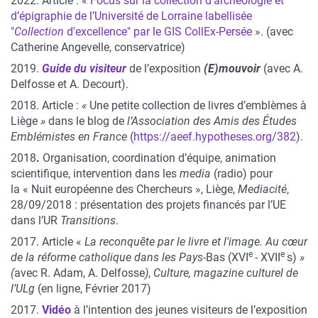
2022. Article : «
Focus sur la collection d’archéologie et
d’épigraphie de l’Université de Lorraine labellisée
"
Collection
d'excellence" par le GIS CollEx-Persée
». (avec
Catherine Angevelle, conservatrice)
2019.
Guide
du visiteur
de l’exposition
(E)mouvoir
(avec A.
Delfosse et A. Decourt).
2018. Article :
«
Une petite collection de livres d’emblèmes à
Liège
»
dans le blog de
l’Association des Amis des Études
Emblémistes en France
(
https://aeef.hypotheses.org/382
).
2018
.
Organisation, coordination d’équipe, animation
scientifique, intervention dans les
media
(radio) pour
la « Nuit européenne des Chercheurs », Liège,
Mediacité
,
28/09/2018 : présentation des projets financés par l’UE
dans l’UR
Transitions
.
2017. Article «
La reconquête par le livre et l'image. Au cœur
e
e
de la réforme catholique dans les Pays
-Bas (XVI
- XVII
s)
»
(
avec R. Adam, A. Delfosse
)
,
Culture, magazine culturel de
l’ULg
(en ligne, Février 2017)
2017.
Vidéo
à l’intention des jeunes visiteurs de l’exposition