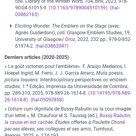
coll.
Library of the Written Word, 104, Brill, 2023, 978-
90-04-51015-9.
⟨10.1163/9789004510159⟩
.
⟨hal-
03862165⟩
Eliciting Wonder
.
The Emblem on the Stage
(avec
Agnès Guiderdoni),
coll
.
Glasgow Emblem Studies, 19,
University of Glasgow/
Droz
, 2022, 232 pp., 978-0-852-
61974-2.
⟨hal-03862047⟩
Derniers articles (2020-2025)
« Le goût victorien pour l'emblème». F. Araújo Medeiros, I.
Hoepel Ingrid, M. Ferro, J. J. García Arranz,
Muta poesis,
pictura loquens: Interdisciplinary perspectives on emblem
studies
, 1.ª Edição, Imprensa da Universidade de Coimbra,
pp. 289-310, 2025, 978-989-26-1614-8.
⟨10.14195/978-989-
26-1614-8⟩
.
⟨hal-05092858⟩
« L’otium cum dignitate
de Bussy-Rabutin ou la cour imagée
d’un lettré
»,
M. Chaufour et S. Taussig (éd.),
Bussy
Rabutin,
la cause en est cachée
. Études offertes à Paulette Choné
par ses élèves, ses collègues et ses amis
, Turnhout,
Brepols, 2025, p. 174-193.