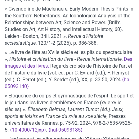
« Gwendoline de Mûelenaere, Early Modern Thesis Prints in
the Southern Netherlands. An Iconological Analysis of the
Relationships between Art, Science and Power. (Brill’s
Studies on Art, Art History, and Intellectual History, 60).
Leiden–Boston, Brill, 2021 »,
Revue d’Histoire
ecclésiastique
, 120/1-2 (2025), p. 386-388.
« Le livre de fête au XVIIe siècle et les plis du spectaculaire
»,
Histoire et civilisation du livre - Revue internationale
,
Des
images et des livres.
Regards croisés de l'histoire de l'art et
de l'histoire du livre (vol. éd. par C. Evrard (ed.), F. Henryot
(ed.), C. Perrot (ed.), Y. Sordet (ed.), XX, p. 33-50, 2024
⟨hal-
05093140⟩
« Éloquence du corps et gymnastique de l’esprit. Le sport et
le jeu dans les livres d’emblèmes en France (xvie-xviie
siècles) ».
Élisabeth Belmas, Laurent Turcot (éd.), Jeux,
sports et loisirs en France du xvie au xxe siècle
, Presses
universitaires de Rennes, p. 75-92, 2024, 978-2-7535-9525-
5.
⟨10.4000/12jxp⟩
.
⟨hal-05093185⟩