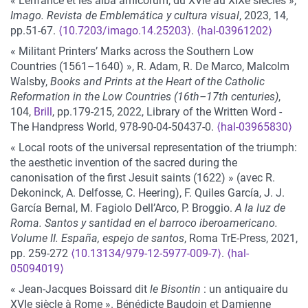
« L’enfance et les alba amicorum, du XVIe au XIXe siècles »,
Imago. Revista de Emblemática y cultura visual
, 2023, 14,
pp.51-67.
⟨10.7203/imago.14.25203⟩
.
⟨hal-03961202⟩
« Militant Printers’ Marks across the Southern Low
Countries (1561–1640) », R. Adam, R. De Marco, Malcolm
Walsby,
Books and Prints at the Heart of the Catholic
Reformation in the Low Countries (16th–17th centuries)
,
104,
Brill
, pp.179-215, 2022, Library of the Written Word -
The Handpress World, 978-90-04-50437-0.
⟨hal-03965830⟩
« Local roots of the universal representation of the triumph:
the aesthetic invention of the sacred during the
canonisation of the first Jesuit saints (1622) » (avec R.
Dekoninck, A. Delfosse, C. Heering), F. Quiles García, J. J.
García Bernal, M. Fagiolo Dell’Arco, P. Broggio.
A la luz de
Roma. Santos y santidad en el barroco iberoamericano.
Volume II. España, espejo de santos
, Roma TrE-Press, 2021,
pp. 259-272
⟨10.13134/979-12-5977-009-7⟩
.
⟨hal-
05094019⟩
« Jean-Jacques Boissard dit
le Bisontin
: un antiquaire du
XVIe siècle à Rome ». Bénédicte Baudoin et Damienne