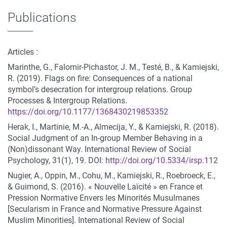
Publications
Articles :
Marinthe, G., Falomir-Pichastor, J. M., Testé, B., & Kamiejski,
R. (2019). Flags on fire: Consequences of a national
symbol’s desecration for intergroup relations. Group
Processes & Intergroup Relations.
https://doi.org/10.1177/1368430219853352
Herak, I., Martinie, M.-A., Almecija, Y., & Kamiejski, R. (2018).
Social Judgment of an In-group Member Behaving in a
(Non)dissonant Way. International Review of Social
Psychology, 31(1), 19. DOI:
http://doi.org/10.5334/irsp.112
Nugier, A., Oppin, M., Cohu, M., Kamiejski, R., Roebroeck, E.,
& Guimond, S. (2016). « Nouvelle Laïcité » en France et
Pression Normative Envers les Minorités Musulmanes
[Secularism in France and Normative Pressure Against
Muslim Minorities]. International Review of Social