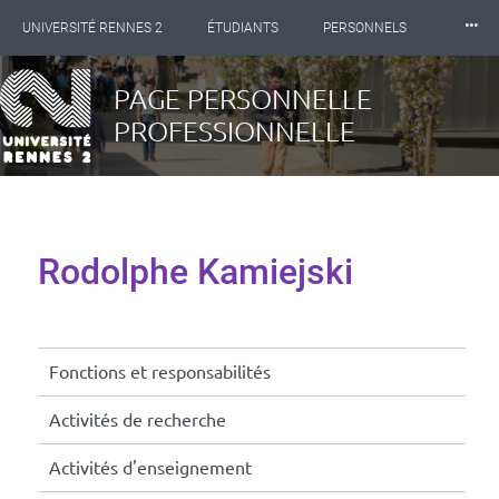
Panneau de gestion des cookies
⸱⸱⸱
UNIVERSITÉ RENNES 2
ÉTUDIANTS
PERSONNELS
Aller
INTERNATIONAL
PROFESSIONNELS
BIBLIOTHÈQUES
au
PAGE PERSONNELLE
contenu
PROFESSIONNELLE
principal
LES NOUVELLES DE RENNES 2
Rodolphe Kamiejski
Fonctions et responsabilités
Activités de recherche
Activités d'enseignement