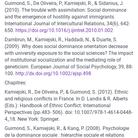
Guimond, S., De Oliveira, P., Kamiejski, R., & Sidanius, J.
(2010). The trouble with assimilation: Social dominance
and the emergence of hostility against immigrants.
International Journal of Intercultural Relations, 34(6), 642-
650.
https://doi.org/10.1016/j.ijintrel.2010.01.002
Dambrun, M., Kamiejski, R., Haddadi, N., & Duarte, S.
(2009). Why does social dominance orientation decrease
with university exposure to the social sciences? The impact
of institutional socialization and the mediating role of
geneticism. European Journal of Social Psychology, 39, 88-
100.
http://dx.doi.org/10.1002/ejsp.498
Chapitres:
Kamiejski, R., De Oliveira, P., & Guimond, S. (2012). Ethnic
and religious conflicts in France. In D. Landis & R. Alberts
(Eds.): Handbook of Ethnic Conflict: International
Perspectives (pp.483- 506). doi: 10.1007/978-1-4614-0448-
4_18. New York: Springer.
Guimond, S., Kamiejski, R., & Kang, P. (2008). Psychologie
de la dominance sociale : hiérarchie sociale et relations