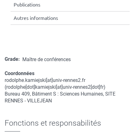
Publications
Autres informations
Grade
Maître de conférences
Coordonnées
rodolphe.kamiejski
[at]
univ-rennes2.fr
Coordonnées
(rodolphe[dot]kamiejski[at]univ-rennes2[dot]fr)
Bureau 409, Bâtiment S : Sciences Humaines, SITE
RENNES - VILLEJEAN
Fonctions et responsabilités