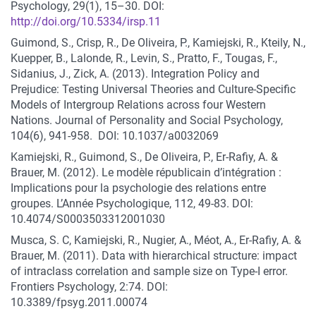
Psychology, 29(1), 15–30. DOI:
http://doi.org/10.5334/irsp.11
Guimond, S., Crisp, R., De Oliveira, P., Kamiejski, R., Kteily, N.,
Kuepper, B., Lalonde, R., Levin, S., Pratto, F., Tougas, F.,
Sidanius, J., Zick, A. (2013). Integration Policy and
Prejudice: Testing Universal Theories and Culture-Specific
Models of Intergroup Relations across four Western
Nations. Journal of Personality and Social Psychology,
104(6), 941-958. DOI: 10.1037/a0032069
Kamiejski, R., Guimond, S., De Oliveira, P., Er-Rafiy, A. &
Brauer, M. (2012). Le modèle républicain d’intégration :
Implications pour la psychologie des relations entre
groupes. L’Année Psychologique, 112, 49-83. DOI:
10.4074/S0003503312001030
Musca, S. C, Kamiejski, R., Nugier, A., Méot, A., Er-Rafiy, A. &
Brauer, M. (2011). Data with hierarchical structure: impact
of intraclass correlation and sample size on Type-I error.
Frontiers Psychology, 2:74. DOI:
10.3389/fpsyg.2011.00074