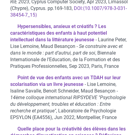
RiE 2023
, Cyprus Computer Society, Apr 2023, Limassol
(Chypre), Cyprus. pp.169-183,
⟨10.1007/978-3-031-
38454-7_15⟩
Hypersensibles, anxieux et créatifs ? Les
caractéristiques des enfants à haut potentiel
intellectuel dans la littérature jeunesse
Laurine Peter,
Lise Lemoine, Maud Besançon
Se construire avec et
dans le monde : part d’autrui, part de soi
, Biennale
Internationale de l’Education, de la Formation et des
Pratiques Professionnelles, Sep 2023, Paris, France
Point de vue des enfants avec un TDAH sur leur
scolarisation via un livre jeunesse
Lise Lemoine,
Isaline Savalle, Benoit Schneider, Maud Besançon
14ème colloque international RIPSYDEVE "Psychologie
du développement, troubles et éducation : Entre
recherche et pratique"
, Laboratoire de Psychologie
EPSYLON (EA4556), Jun 2022, Montpellier, France
Quelle place pour la créativité des élèves dans les