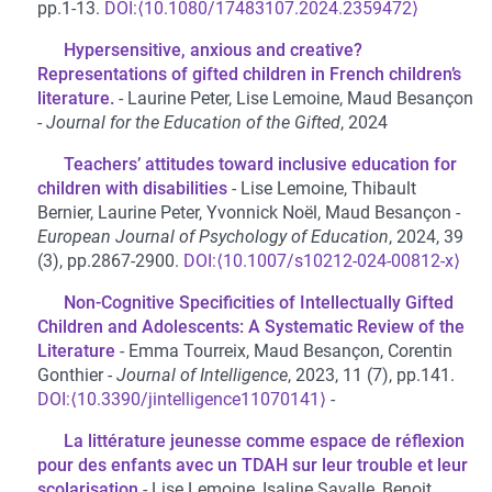
pp.1-13.
⟨10.1080/17483107.2024.2359472⟩
Hypersensitive, anxious and creative?
Representations of gifted children in French children’s
literature.
Laurine Peter, Lise Lemoine, Maud Besançon
Journal for the Education of the Gifted
, 2024
Teachers’ attitudes toward inclusive education for
children with disabilities
Lise Lemoine, Thibault
Bernier, Laurine Peter, Yvonnick Noël, Maud Besançon
European Journal of Psychology of Education
, 2024, 39
(3), pp.2867-2900.
⟨10.1007/s10212-024-00812-x⟩
Non-Cognitive Specificities of Intellectually Gifted
Children and Adolescents: A Systematic Review of the
Literature
Emma Tourreix, Maud Besançon, Corentin
Gonthier
Journal of Intelligence
, 2023, 11 (7), pp.141.
⟨10.3390/jintelligence11070141⟩
La littérature jeunesse comme espace de réflexion
pour des enfants avec un TDAH sur leur trouble et leur
scolarisation
Lise Lemoine, Isaline Savalle, Benoit