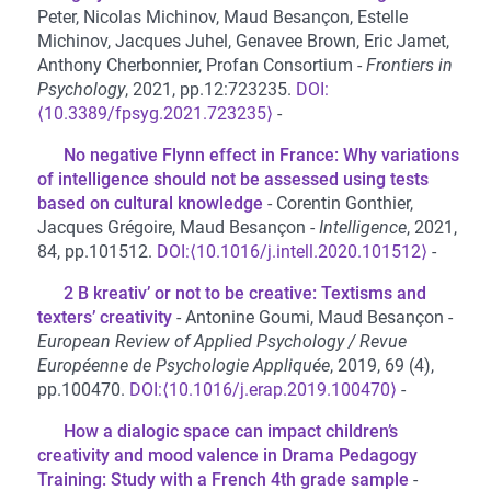
Peter, Nicolas Michinov, Maud Besançon, Estelle
Michinov, Jacques Juhel, Genavee Brown, Eric Jamet,
Anthony Cherbonnier, Profan Consortium
Frontiers in
Psychology
, 2021, pp.12:723235.
⟨10.3389/fpsyg.2021.723235⟩
No negative Flynn effect in France: Why variations
of intelligence should not be assessed using tests
based on cultural knowledge
Corentin Gonthier,
Jacques Grégoire, Maud Besançon
Intelligence
, 2021,
84, pp.101512.
⟨10.1016/j.intell.2020.101512⟩
2 B kreativ’ or not to be creative: Textisms and
texters’ creativity
Antonine Goumi, Maud Besançon
European Review of Applied Psychology / Revue
Européenne de Psychologie Appliquée
, 2019, 69 (4),
pp.100470.
⟨10.1016/j.erap.2019.100470⟩
How a dialogic space can impact children’s
creativity and mood valence in Drama Pedagogy
Training: Study with a French 4th grade sample