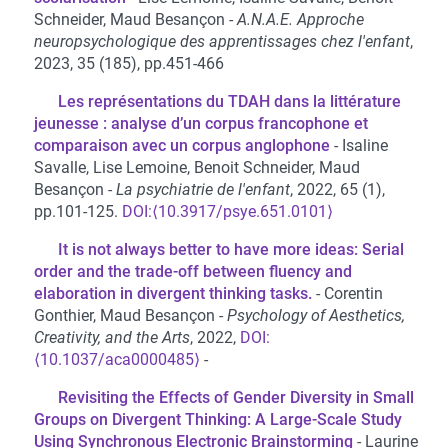
Schneider, Maud Besançon
A.N.A.E. Approche
neuropsychologique des apprentissages chez l'enfant
,
2023, 35 (185), pp.451-466
Les représentations du TDAH dans la littérature
jeunesse : analyse d’un corpus francophone et
comparaison avec un corpus anglophone
Isaline
Savalle, Lise Lemoine, Benoit Schneider, Maud
Besançon
La psychiatrie de l'enfant
, 2022, 65 (1),
pp.101-125.
⟨10.3917/psye.651.0101⟩
It is not always better to have more ideas: Serial
order and the trade-off between fluency and
elaboration in divergent thinking tasks.
Corentin
Gonthier, Maud Besançon
Psychology of Aesthetics,
Creativity, and the Arts
, 2022,
⟨10.1037/aca0000485⟩
Revisiting the Effects of Gender Diversity in Small
Groups on Divergent Thinking: A Large-Scale Study
Using Synchronous Electronic Brainstorming
Laurine