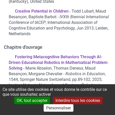
(Kentucky), United States
Creative Potential in Children
Todd Lubart, Maud
Besançon, Baptiste Barbot
IVXth Biennial International
Conference of IACEP
, International Association of
Cognitive Education and Psychology, Jun 2013, Leiden,
Netherlands
Chapitre d'ouvrage
Fostering Metacognitive Behaviors Through AI-
Driven Educational Robotics in Mathematical Problem
Solving
Marie Absalon, Thomas Deneux, Maud
Besançon, Morgane Chevalier
Robotics in Education
,
1544, Springer Nature Switzerland, pp.89-102, 2025,
Lecture Notes in Networks and Systems Robotics in
Ce site utilise des cookies et vous donne le contrôle sur ce
Education,
⟨10.1007/978-3-031-98762-5_9⟩
que vous souhaitez activer
Demain tous crétins, aujourd’hui tous crédules :
OK, tout accepter
Interdire tous les cookies
pourquoi il n’y a pas de déclin de l’intelligence en
Personnaliser
France
Corentin Gonthier, Jacques Grégoire, Maud