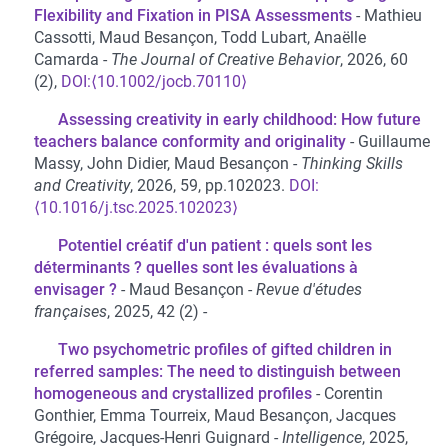
Flexibility and Fixation in PISA Assessments
Mathieu
Cassotti, Maud Besançon, Todd Lubart, Anaëlle
Camarda
The Journal of Creative Behavior
, 2026, 60
(2),
⟨10.1002/jocb.70110⟩
Assessing creativity in early childhood: How future
teachers balance conformity and originality
Guillaume
Massy, John Didier, Maud Besançon
Thinking Skills
and Creativity
, 2026, 59, pp.102023.
⟨10.1016/j.tsc.2025.102023⟩
Potentiel créatif d'un patient : quels sont les
déterminants ? quelles sont les évaluations à
envisager ?
Maud Besançon
Revue d'études
françaises
, 2025, 42 (2)
Two psychometric profiles of gifted children in
referred samples: The need to distinguish between
homogeneous and crystallized profiles
Corentin
Gonthier, Emma Tourreix, Maud Besançon, Jacques
Grégoire, Jacques-Henri Guignard
Intelligence
, 2025,