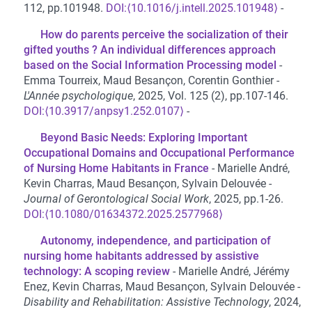
112, pp.101948.
⟨10.1016/j.intell.2025.101948⟩
How do parents perceive the socialization of their
gifted youths ? An individual differences approach
based on the Social Information Processing model
Emma Tourreix, Maud Besançon, Corentin Gonthier
L'Année psychologique
, 2025, Vol. 125 (2), pp.107-146.
⟨10.3917/anpsy1.252.0107⟩
Beyond Basic Needs: Exploring Important
Occupational Domains and Occupational Performance
of Nursing Home Habitants in France
Marielle André,
Kevin Charras, Maud Besançon, Sylvain Delouvée
Journal of Gerontological Social Work
, 2025, pp.1-26.
⟨10.1080/01634372.2025.2577968⟩
Autonomy, independence, and participation of
nursing home habitants addressed by assistive
technology: A scoping review
Marielle André, Jérémy
Enez, Kevin Charras, Maud Besançon, Sylvain Delouvée
Disability and Rehabilitation: Assistive Technology
, 2024,