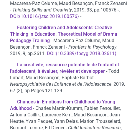
Macarena-Paz Celume, Maud Besançon, Franck Zenasni
Thinking Skills and Creativity
, 2019, 33, pp.100576 -.
⟨10.1016/j.tsc.2019.100576⟩
Fostering Children and Adolescents’ Creative
Thinking in Education. Theoretical Model of Drama
Pedagogy Training
Macarena-Paz Celume, Maud
Besançon, Franck Zenasni
Frontiers in Psychology
,
2019, 9, pp.2611.
⟨10.3389/fpsyg.2018.02611⟩
La créativité, ressource potentielle de l’enfant et
l’adolescent, à évaluer, révéler et developper
Todd
Lubart, Maud Besançon, Baptiste Barbot
Neuropsychiatrie de l'Enfance et de l'Adolescence
, 2019,
67 (3), pp.Pages 121-129
Changes in Emotions from Childhood to Young
Adulthood
Charles Martin-Krumm, Fabien Fenouillet,
Antonia Csillik, Laurence Kern, Maud Besançon, Jean
Heutte, Yvan Paquet, Yann Delas, Marion Trousselard,
Bernard Lecorre, Ed Diener
Child Indicators Research
,