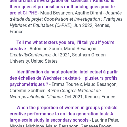
démarches d’investigation en sciences ? Réflexions
théoriques et propositions méthodologiques pour le
projet CI-PHE
Maud Besançon, Agathe Dirani
Journée
d’étude du projet Coopération et Investigation : Pratiques
Hybrides et Équitables (CI-PHE)
, Jun 2022, Rennes,
France
Tell me what texters you are, I'll tell you if you're
creative
Antonine Goumi, Maud Besançon
CreativityConference
, Jul 2021, Southern Oregon
University, United States
Identification du haut potentiel intellectuel à partir
des échelles de Wechsler : existe-t-il plusieurs profils
psychométriques ?
Emma Tourreix, Maud Besançon,
Corentin Gonthier
4ème Congrès National de
Neuropsychologie Clinique
, Oct 2021, Rennes, France
When the proportion of women in groups predicts
creative performance to an idea generation task: A
large-scale study in secondary schools
Laurine Peter,
Nicolas Michinov, Maud Besançon, Genavee Brown,