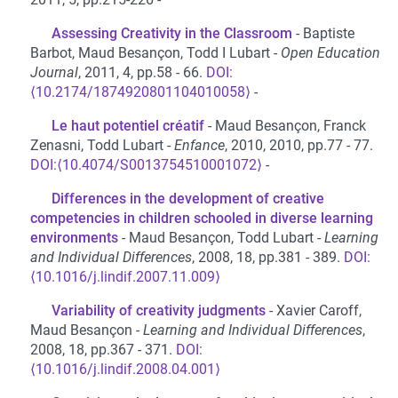
Assessing Creativity in the Classroom
Baptiste
Barbot, Maud Besançon, Todd I Lubart
Open Education
Journal
, 2011, 4, pp.58 - 66.
⟨10.2174/1874920801104010058⟩
Le haut potentiel créatif
Maud Besançon, Franck
Zenasni, Todd Lubart
Enfance
, 2010, 2010, pp.77 - 77.
⟨10.4074/S0013754510001072⟩
Differences in the development of creative
competencies in children schooled in diverse learning
environments
Maud Besançon, Todd Lubart
Learning
and Individual Differences
, 2008, 18, pp.381 - 389.
⟨10.1016/j.lindif.2007.11.009⟩
Variability of creativity judgments
Xavier Caroff,
Maud Besançon
Learning and Individual Differences
,
2008, 18, pp.367 - 371.
⟨10.1016/j.lindif.2008.04.001⟩