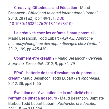
Creativity, Giftedness and Education
Maud
Besançon
Gifted and talented International Journal
,
2013, 28 (1&2), pp.149-161.
⟨10.1080/15332276.2013.11678410⟩
La créativité chez les enfants à haut potentiel
Maud Besançon, Todd Lubart
A.N.A.E. Approche
neuropsychologique des apprentissages chez l'enfant
,
2012, 199, pp.425-430
Comment être créatif ?
Maud Besançon
Cerveau
& psycho. L'essentiel
, 2012, 9, pp.74--79
EPoC : batterie de test d'évaluation du potentiel
créatif
Maud Besançon, Todd Lubart
PsychoMédia
,
2012, 38, pp.61--65
Évolution de l'évaluation de la créativité chez
l'enfant de Binet à nos jours
Maud Besançon, Baptiste
Barbot, Todd Lubart Lubart
Recherche et Education
,
2011, 5, pp.215-226