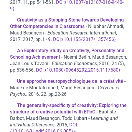
2017, 11, pp.541-561.
⟨10.1007/s12187-016-9440-
9⟩
Creativity as a Stepping Stone towards Developing
Other Competencies in Classrooms
Niluphar Ahmadi,
Maud Besançon
Education Research International
,
2017, 2017, pp.1 - 9.
⟨10.1155/2017/1357456⟩
An Exploratory Study on Creativity, Personality and
Schooling Achievement
Noémi Berlin, Maud Besançon,
Jean-Louis Tavani
Education Economics
, 2016, 24 (5),
pp.536-556.
⟨10.1080/09645292.2015.1117580⟩
Une approche neuropsychologique de la créativité
Marie de Montalembert, Maud Besançon
Cerveau et
Psycho.
, 2016, 22, pp.22-26
The generality-specificity of creativity: Exploring the
structure of creative potential with EPoC
Baptiste
Barbot, Maud Besançon, Todd Lubart
Learning and
Individual Differences
, 2016,
⟨10.1016/j.lindif.2016.06.005⟩