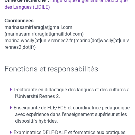
Unité de recherche
Linguistique Ingénierie et Didactique
des Langues (LIDILE)
Coordonnées
marinasamirfarag
[at]
gmail.com
Coordonnées
(marinasamirfarag[at]gmail[dot]com)
marina.wasily
[at]
univ-rennes2.fr
(marina[dot]wasily[at]univ-
rennes2[dot]fr)
Fonctions et responsabilités
Doctorante en didactique des langues et des cultures à
l’Université Rennes 2.
Enseignante de FLE/FOS et coordinatrice pédagogique
avec expérience dans l’enseignement supérieur et les
dispositifs hybrides.
Examinatrice DELF-DALF et formatrice aux pratiques