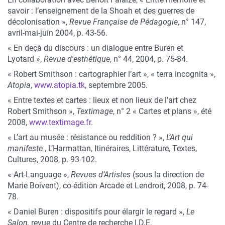
savoir : l’enseignement de la Shoah et des guerres de
décolonisation »,
Revue Française de Pédagogie
, n° 147,
avril-mai-juin 2004, p. 43-56.
« En deçà du discours : un dialogue entre Buren et
Lyotard »,
Revue d'esthétique
, n° 44, 2004, p. 75-84.
« Robert Smithson : cartographier l’art », « terra incognita »,
Atopia
,
www.atopia.tk
, septembre 2005.
« Entre textes et cartes : lieux et non lieux de l’art chez
Robert Smithson »,
Textimage
, n° 2 « Cartes et plans », été
2008,
www.textimage.fr
.
« L’art au musée : résistance ou reddition ? »,
L’Art qui
manifeste
, L’Harmattan, Itinéraires, Littérature, Textes,
Cultures, 2008, p. 93-102.
« Art-Language »,
Revues d’Artistes
(sous la direction de
Marie Boivent), co-édition Arcade et Lendroit, 2008, p. 74-
78.
« Daniel Buren : dispositifs pour élargir le regard »,
Le
Salon,
revue du Centre de recherche I.D.E.