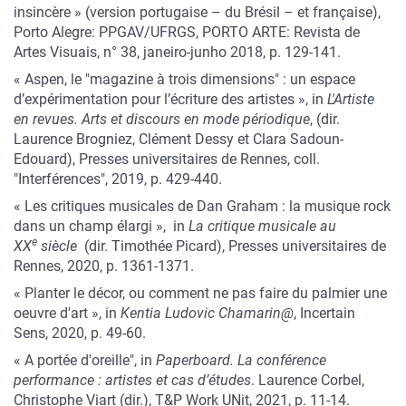
insincère » (version portugaise – du Brésil – et française),
Porto Alegre: PPGAV/UFRGS, PORTO ARTE: Revista de
Artes Visuais, n° 38, janeiro-junho 2018, p. 129-141.
« Aspen, le "magazine à trois dimensions" : un espace
d’expérimentation pour l’écriture des artistes », in
L'Artiste
en revues. Arts et discours en mode périodique
, (dir.
Laurence Brogniez, Clément Dessy et Clara Sadoun-
Edouard), Presses universitaires de Rennes, coll.
"Interférences", 2019, p. 429-440.
« Les critiques musicales de Dan Graham : la musique rock
dans un champ élargi », in
La critique musicale au
e
XX
siècle
(dir. Timothée Picard), Presses universitaires de
Rennes, 2020, p. 1361-1371.
« Planter le décor, ou comment ne pas faire du palmier une
oeuvre d'art », in
Kentia Ludovic Chamarin@
, Incertain
Sens, 2020, p. 49-60.
« A portée d'oreille", in
Paperboard. La conférence
performance : artistes et cas d’études
. Laurence Corbel,
Christophe Viart (dir.), T&P Work UNit, 2021, p. 11-14.