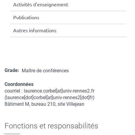
Activités d'enseignement
Publications
Autres informations
Grade
Maître de conférences
Coordonnées
courriel :
laurence.corbel
[at]
univ-rennes2.fr
Coordonnées
(laurence[dot]corbel[at]univ-rennes2[dot]fr)
Bâtiment M, bureau 210, site Villejean
Fonctions et responsabilités