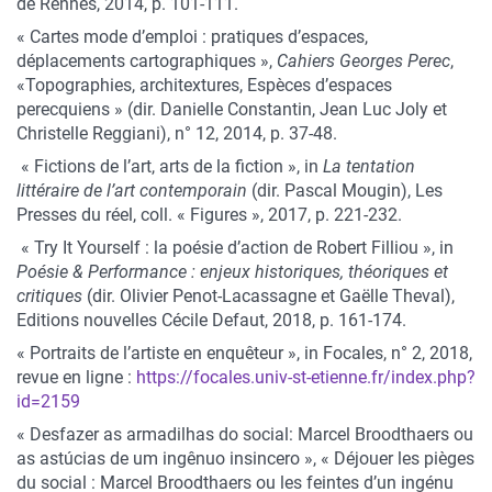
de Rennes, 2014, p. 101-111.
« Cartes mode d’emploi : pratiques d’espaces,
déplacements cartographiques »,
Cahiers Georges Perec
,
«Topographies, architextures, Espèces d’espaces
perecquiens » (dir. Danielle Constantin, Jean Luc Joly et
Christelle Reggiani), n° 12, 2014, p. 37-48.
« Fictions de l’art, arts de la fiction », in
La tentation
littéraire de l’art contemporain
(dir. Pascal Mougin), Les
Presses du réel, coll. « Figures », 2017, p. 221-232.
« Try It Yourself : la poésie d’action de Robert Filliou », in
Poésie & Performance : enjeux historiques, théoriques et
critiques
(dir. Olivier Penot-Lacassagne et Gaëlle Theval),
Editions nouvelles Cécile Defaut, 2018, p. 161-174.
« Portraits de l’artiste en enquêteur », in Focales, n° 2, 2018,
revue en ligne :
https://focales.univ-st-etienne.fr/index.php?
id=2159
« Desfazer as armadilhas do social: Marcel Broodthaers ou
as astúcias de um ingênuo insincero », « Déjouer les pièges
du social : Marcel Broodthaers ou les feintes d’un ingénu