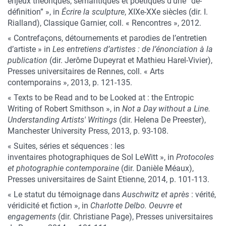
enjeux théoriques, sémantiques et poétiques d’une “dé-
définition” », in
Écrire la sculpture
, XIXe-XXe siècles (dir. I.
Rialland), Classique Garnier, coll. « Rencontres », 2012.
« Contrefaçons, détournements et parodies de l’entretien
d’artiste » in
Les entretiens d’artistes : de l’énonciation à la
publication
(dir. Jerôme Dupeyrat et Mathieu Harel-Vivier),
Presses universitaires de Rennes, coll. « Arts
contemporains », 2013, p. 121-135.
« Texts to be Read and to be Looked at : the Entropic
Writing of Robert Smithson », in
Not a Day without a Line.
Understanding Artists' Writings
(dir. Helena De Preester),
Manchester University Press, 2013, p. 93-108.
« Suites, séries et séquences : les
inventaires photographiques de Sol LeWitt », in
Protocoles
et photographie contemporaine
(dir. Danièle Méaux),
Presses universitaires de Saint Etienne, 2014, p. 101-113.
« Le statut du témoignage dans
Auschwitz et après
: vérité,
véridicité et fiction », in
Charlotte Delbo. Oeuvre et
engagements
(dir. Christiane Page), Presses universitaires