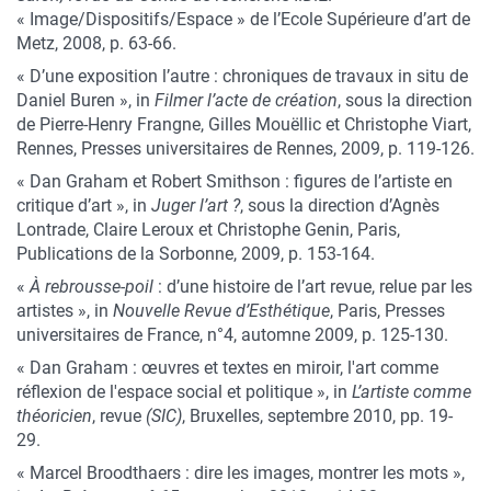
« Image/Dispositifs/Espace » de l’Ecole Supérieure d’art de
Metz, 2008, p. 63-66.
« D’une exposition l’autre : chroniques de travaux in situ de
Daniel Buren », in
Filmer l’acte de création
, sous la direction
de Pierre-Henry Frangne, Gilles Mouëllic et Christophe Viart,
Rennes, Presses universitaires de Rennes, 2009, p. 119-126.
« Dan Graham et Robert Smithson : figures de l’artiste en
critique d’art », in
Juger l’art ?
, sous la direction d’Agnès
Lontrade, Claire Leroux et Christophe Genin, Paris,
Publications de la Sorbonne, 2009, p. 153-164.
«
À rebrousse-poil
: d’une histoire de l’art revue, relue par les
artistes », in
Nouvelle Revue d’Esthétique
, Paris, Presses
universitaires de France, n°4, automne 2009, p. 125-130.
« Dan Graham : œuvres et textes en miroir, l'art comme
réflexion de l'espace social et politique », in
L’artiste comme
théoricien
, revue
(SIC)
, Bruxelles, septembre 2010, pp. 19-
29.
« Marcel Broodthaers : dire les images, montrer les mots »,