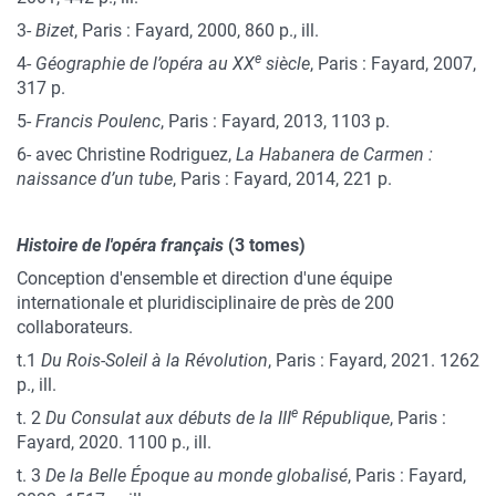
3-
Bizet
, Paris : Fayard, 2000, 860 p., ill.
e
4-
Géographie de l’opéra au XX
siècle
, Paris : Fayard, 2007,
317 p.
5-
Francis Poulenc
, Paris : Fayard, 2013, 1103 p.
6- avec Christine Rodriguez,
La Habanera de Carmen :
naissance d’un tube
, Paris : Fayard, 2014, 221 p.
Histoire de l'opéra français
(3 tomes)
Conception d'ensemble et direction d'une équipe
internationale et pluridisciplinaire de près de 200
collaborateurs.
t.1
Du Rois-Soleil à la Révolution
, Paris : Fayard, 2021. 1262
p., ill.
e
t. 2
Du Consulat aux débuts de la III
République
, Paris :
Fayard, 2020. 1100 p., ill.
t. 3
De la Belle Époque au monde globalisé
, Paris : Fayard,