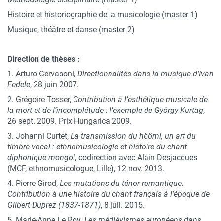
Histoire et historiographie de la musicologie (master 1)
Musique, théâtre et danse (master 2)
Direction de thèses :
1. Arturo Gervasoni,
Directionnalités dans la musique d’Ivan
Fedele
, 28 juin 2007.
2. Grégoire Tosser,
Contribution à l’esthétique musicale de
la mort et de l’incomplétude : l’exemple de György Kurtag
,
26 sept. 2009. Prix Hungarica 2009.
3. Johanni Curtet,
La transmission du höömi, un art du
timbre vocal : ethnomusicologie et histoire du chant
diphonique mongol
, codirection avec Alain Desjacques
(MCF, ethnomusicologue, Lille), 12 nov. 2013.
4. Pierre Girod,
Les mutations du ténor romantique.
Contribution à une histoire du chant français à l’époque de
Gilbert Duprez (1837-1871)
, 8 juil. 2015.
5. Marie-Anne Le Roy
, Les médiévismes européens dans