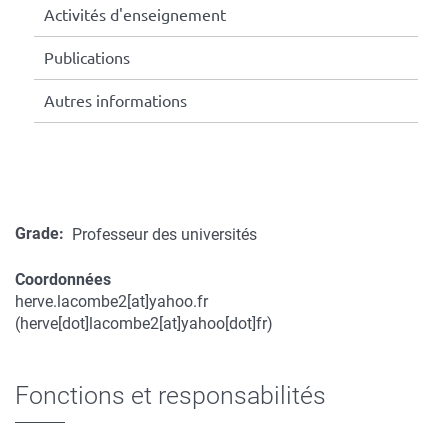
Activités d'enseignement
Publications
Autres informations
Grade
Professeur des universités
Coordonnées
herve.lacombe2
[at]
yahoo.fr
Coordonnées
(herve[dot]lacombe2[at]yahoo[dot]fr)
Fonctions et responsabilités