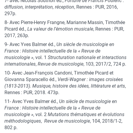
7- avec Nicolas Southon éd.,
Fortune de Francis Poulenc :
diffusion, interprétation, réception
, Rennes : PUR, 2016,
297p.
8- Avec Pierre-Henry Frangne, Marianne Massin, Timothée
Picard éd.,
La valeur de l’émotion musicale
, Rennes : PUR,
2017, 263p.
9- Avec Yves Balmer éd.,
Un siècle de musicologie en
France : Histoire intellectuelle de la « Revue de
musicologie »
, vol. 1
Structuration nationale et interactions
internationales
,
Revue de musicologie
, 103, 2017/2, 724 p.
10- Avec Jean-François Candoni, Timothée Picard et
Giovanna Sparacello éd.,
Verdi-Wagner : images croisées
(1813-2013). Musique, histoire des idées, littérature et arts
,
Rennes : PUR, 2018. 473p.
11- Avec Yves Balmer éd.,
Un siècle de musicologie en
France : Histoire intellectuelle de la « Revue de
musicologie »
, vol. 2
Mutations thématiques et évolutions
méthodologiques
,
Revue de musicologie
, 104, 2018/1-2,
802 p.