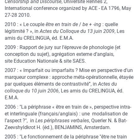
Censorship and Discourse
, Université Rennes 2,
International conference organized by ACE - EA 1796, May
27-28 2010.
2010 : « Le couple
être en train de
/
be + -ing
: quelle
légitimité ? », in
Actes du Colloque du 13 juin 2009
, Les
amis du CRELINGUA, éd. E.M.A.
2009 : Rapport de jury sur l’épreuve de phonologie (et
conception du sujet), agrégation externe d’anglais,
site Education Nationale & site SAES.
2007 : « Imparfait ou imparfaits ? Mise en perspective d’un
marqueur complexe : approche méta-opérationnelle, étayée
par quelques éléments de contrastivité”, in
Actes du
colloque du 10 juin 2006
, Les amis du CRELINGUA, éd.
E.M.A.
2006 : "La périphrase « être en train de », perspective intra-
et interlinguale (français/anglais) : une modalisation de
l’aspect ?", in
Les périphrases verbales
, Querler N. & Bat-
Zeevshyldkrot H. (éd.), BENJAMINS, Amsterdam.
2005 : "Le fonctionnement de la périphrase "être ne train