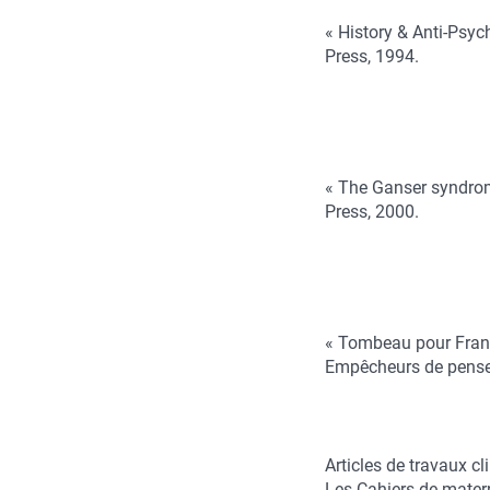
« History & Anti-Psych
Press, 1994.
« The Ganser syndrom
Press, 2000.
« Tombeau pour Franço
Empêcheurs de penser
Articles de travaux c
Les Cahiers de matern