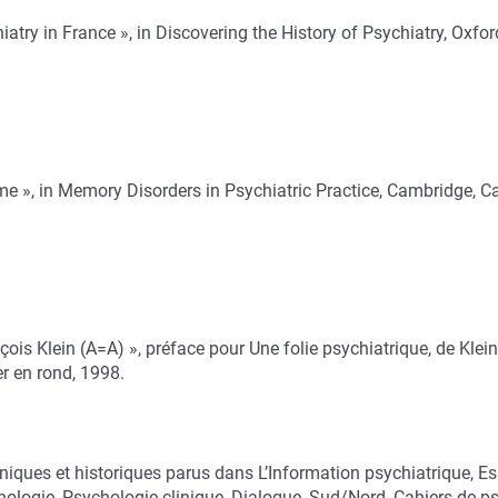
iatry in France », in Discovering the History of Psychiatry, Oxfor
e », in Memory Disorders in Psychiatric Practice, Cambridge, C
is Klein (A=A) », préface pour Une folie psychiatrique, de Klein 
 en rond, 1998.
liniques et historiques parus dans L’Information psychiatrique, E
ologie, Psychologie clinique, Dialogue, Sud/Nord, Cahiers de ps