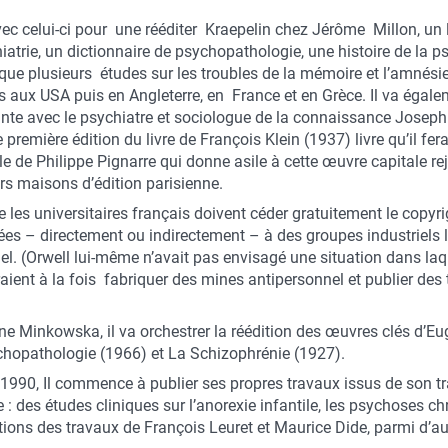
vec celui-ci pour une rééditer Kraepelin chez Jérôme Millon, un l
hiatrie, un dictionnaire de psychopathologie, une histoire de la 
i que plusieurs études sur les troubles de la mémoire et l’amnésie
s aux USA puis en Angleterre, en France et en Grèce. Il va égal
nte avec le psychiatre et sociologue de la connaissance Joseph
 première édition du livre de François Klein (1937) livre qu’il fer
lle de Philippe Pignarre qui donne asile à cette œuvre capitale re
rs maisons d’édition parisienne.
ue les universitaires français doivent céder gratuitement le copyr
iées – directement ou indirectement – à des groupes industriels l
l. (Orwell lui-même n’avait pas envisagé une situation dans la
ient à la fois fabriquer des mines antipersonnel et publier des t
ne Minkowska, il va orchestrer la réédition des œuvres clés d’
chopathologie (1966) et La Schizophrénie (1927).
1990, Il commence à publier ses propres travaux issus de son tr
e : des études cliniques sur l’anorexie infantile, les psychoses chr
tions des travaux de François Leuret et Maurice Dide, parmi d’a