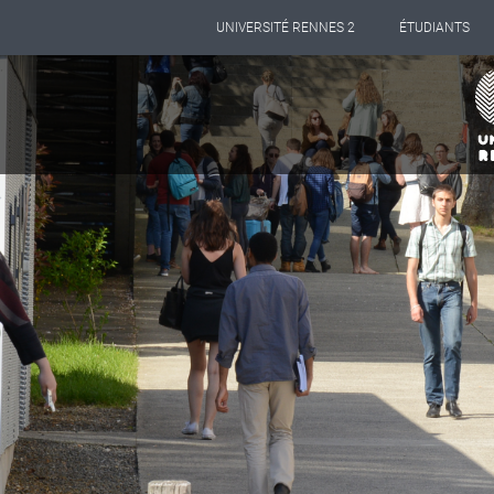
Panneau de gestion des cookies
UNIVERSITÉ RENNES 2
ÉTUDIANTS
Aller
au
contenu
principal