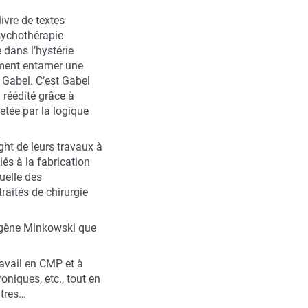
ivre de textes
psychothérapie
 dans l’hystérie
ement entamer une
 Gabel. C’est Gabel
a réédité grâce à
jetée par la logique
ight de leurs travaux à
iés à la fabrication
quelle des
raités de chirurgie
Eugène Minkowski que
avail en CMP et à
oniques, etc., tout en
utres…