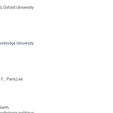
d, Oxford University
ambridge University
F., Paris,Les
ssaim,
ychologie politique,