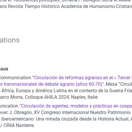
dans
Revista Tiempo Histórico
Academia de Humanismo Cristiano
ations
naux
 Communication
“Circulación de reformas agrarias en el « Terce
es transnacionales de debate agrario (años 60-70)"
, Mesa ”Circu
África, Europa y América Latina en el contexto de la Guerra Fri
arco Morra, Colloque AHILA 2024, Naples, Italie
unication
“Circulación de agentes, modelos y prácticas en coope
vec J. Obregón, XV Congreso internacional Nuestro Patrimonio
 iberoamericano: Una mirada cruzada desde la Historia Actual
 / CRIIA Nanterre.