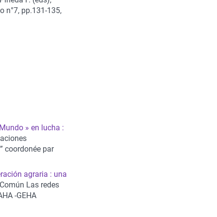
 n°7, pp.131-135,
r Mundo » en lucha :
laciones
́a” coordonée par
ración agraria : una
 Común Las redes
, AHA -GEHA