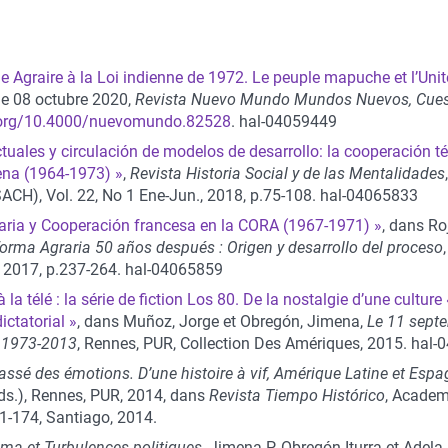
e Agraire à la Loi indienne de 1972. Le peuple mapuche et l’Unité
́ le 08 octubre 2020,
Revista Nuevo Mundo Mundos Nuevos, Cuest
i.org/10.4000/nuevomundo.82528
. hal-04059449
tuales y circulación de modelos de desarrollo: la cooperación te
ena (1964-1973) »
,
Revista Historia Social y de las Mentalidades
SACH), Vol. 22, No 1 Ene-Jun., 2018, p.75-108. hal-04065833
ria y Cooperación francesa en la CORA (1967-1971) »
, dans Ro
orma Agraria 50 años después : Origen y desarrollo del proceso
, 2017, p.237-264. hal-04065859
 la télé : la série de fiction Los 80. De la nostalgie d’une culture 
ictatorial »
, dans Muñoz, Jorge et Obregón, Jimena,
Le 11 septe
, 1973-2013
, Rennes, PUR, Collection Des Amériques, 2015. hal
assé des émotions. D’une histoire à vif, Amérique Latine et Esp
́ds.), Rennes, PUR, 2014, dans
Revista Tiempo Histórico
, Acade
71-174, Santiago, 2014.
́ma et Turbulences politiques
, Jimena P. Obregón Iturra et Adela 