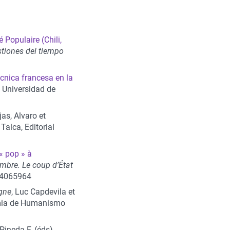
 Populaire (Chili,
iones del tiempo
́cnica francesa en la
, Universidad de
jas, Alvaro et
, Talca, Editorial
« pop » à
mbre. Le coup d’État
-04065964
agne
, Luc Capdevila et
mia de Humanismo
Pineda F. (éds),