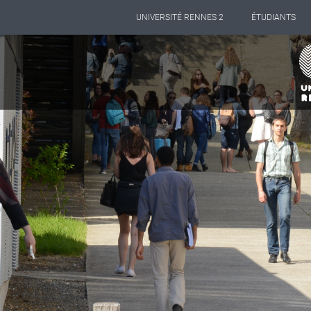
Panneau de gestion des cookies
UNIVERSITÉ RENNES 2
ÉTUDIANTS
Aller
au
contenu
principal