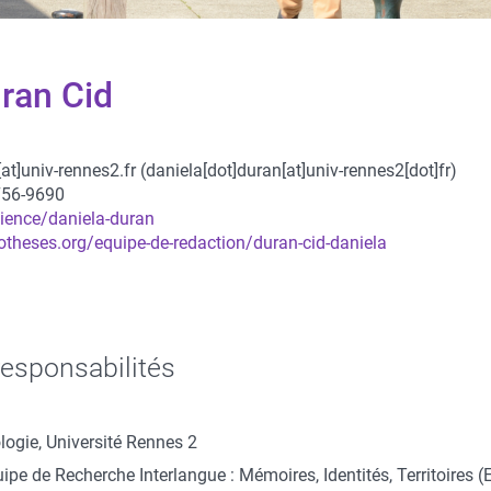
ran Cid
[at]
univ-rennes2.fr
(daniela[dot]duran[at]univ-rennes2[dot]fr)
756-9690
cience/daniela-duran
potheses.org/equipe-de-redaction/duran-cid-daniela
responsabilités
logie, Université Rennes 2
e de Recherche Interlangue : Mémoires, Identités, Territoires 