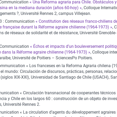
: Communication
« Una Reforma agraria para Chile. Obstáculos y
sina en la mediana duración (años 60-hoy) »
, Colloque Internati
ements ?, Université Rennes 2, campus Villejean.
23 : Communication
« Constitution des réseaux franco-chiliens de 
e française durant la Réforme agraire chilienne (1964-1973) »
, 
s de réseaux de solidarité et de résistance, Université Grenoble-
: Communication
« Échos et impacts d’un bouleversement politique
se dans la Réforme agraire chilienne (1964-1973) »
, Colloque int
araïbe, Université de Poitiers – SciencesPo Poitiers.
Communication « Los franceses en la Reforma Agraria chilena (1
 el mundo: Circulación de discursos, prácticas, personas, relaci
 (siglos XIX-XXI), Universidad de Santiago de Chile (USACH), Sant
nication « Circulación transnacional de cooperantes técnicos
ncia y Chile en los largos 60 : construcción de un objeto de inve
, Université Rennes 2.
nication « La circulation d’agents du développement agraires