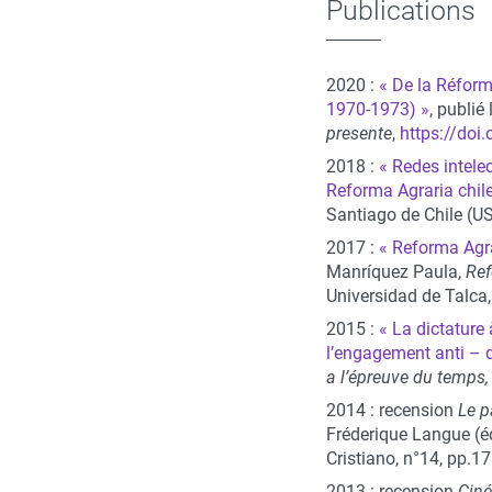
Publications
2020 :
« De la Réform
1970-1973) »
, publie
presente
,
https://do
2018 :
« Redes intelec
Reforma Agraria chil
Santiago de Chile (U
2017 :
« Reforma Agra
Manríquez Paula,
Ref
Universidad de Talca
2015 :
« La dictature à
l’engagement anti – d
a l’épreuve du temps
2014 : recension
Le p
Fréderique Langue (e
Cristiano, n°14, pp.1
2013 : recension
Cine