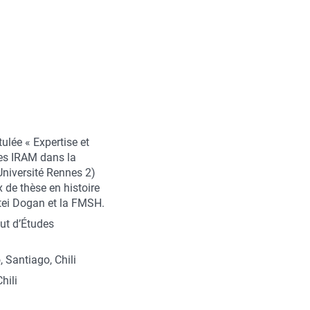
ulée « Expertise et
des IRAM dans la
Université Rennes 2)
x de thèse en histoire
ttei Dogan et la FMSH.
ut d’Études
Santiago, Chili
hili