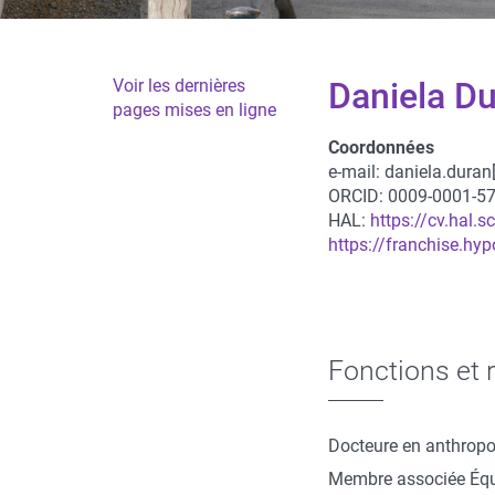
Voir les dernières
Daniela Du
pages mises en ligne
Coordonnées
e-mail:
daniela.duran
Coordonnées
ORCID: 0009-0001-5
HAL:
https://cv.hal.s
https://franchise.hy
Fonctions et 
Docteure en anthropo
Membre associée Équip